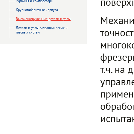
поверх
Турбины и компрессоры
Крупногабаритные корпуса
Механи
Высоконагруженные детали и узлы
Детали и узлы гидравлических и
точнос
газовых систем
многок
фрезер
т.ч. н
управл
примен
обрабо
испыта