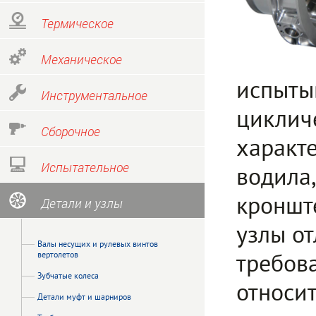
Термическое
Механическое
испыты
Инструментальное
циклич
Сборочное
характе
Испытательное
водила,
кронште
Детали и узлы
узлы о
Валы несущих и рулевых винтов
вертолетов
требов
Зубчатые колеса
относи
Детали муфт и шарниров